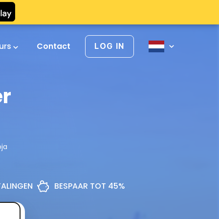
urs
Contact
LOG IN
er
oja
ETALINGEN
BESPAAR TOT 45%