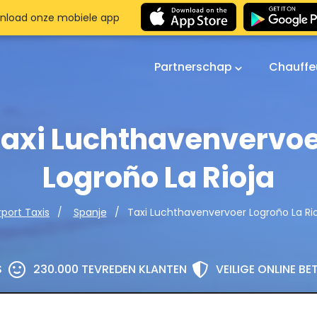
nload onze mobiele app
Partnerschap
Chauffe
axi Luchthavenvervo
Logroño La Rioja
Taxi Luchthavenvervoer Logroño La Ri
rport Taxis
Spanje
S
230.000 TEVREDEN KLANTEN
VEILIGE ONLINE B