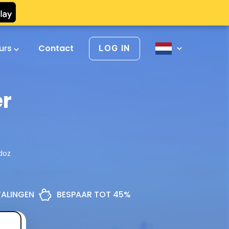
urs
Contact
LOG IN
er
doz
ETALINGEN
BESPAAR TOT 45%