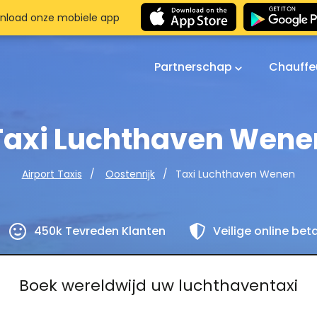
nload onze mobiele app
Partnerschap
Chauffe
Taxi Luchthaven Wene
Taxi Luchthaven Wenen
Airport Taxis
Oostenrijk
450k Tevreden Klanten
Veilige online bet
Boek wereldwijd uw luchthaventaxi