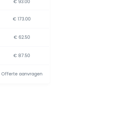
€ 93.00
€ 173.00
€ 62.50
€ 87.50
Offerte aanvragen