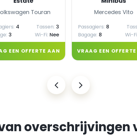
Estate
Minibus
olkswagen Touran
Mercedes Vito
giers:
4
Tassen:
3
Passagiers:
8
Tass
ge:
3
Wi-Fi:
Nee
Bagage:
8
Wi-Fi
AG EEN OFFERTE AAN
VRAAG EEN OFFERTE
 van overschrijvingen