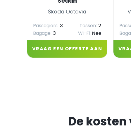
Sedan
Škoda Octavia
V
Passagiers:
3
Tassen:
2
Passa
Bagage:
3
Wi-Fi:
Nee
Baga
VRAAG EEN OFFERTE AAN
VRA
De kosten