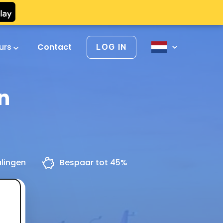
urs
Contact
LOG IN
n
alingen
Bespaar tot 45%