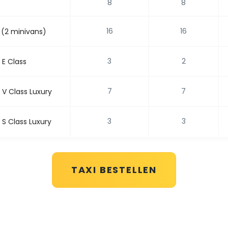
8
8
16
16
 (2 minivans)
3
2
E Class
7
7
V Class Luxury
3
3
S Class Luxury
TAXI BESTELLEN