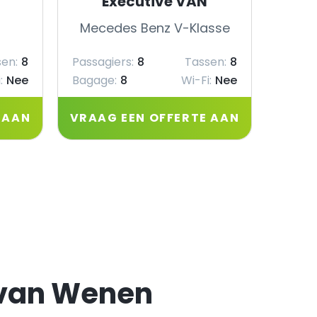
Executive VAN
Mecedes Benz V-Klasse
Mec
en:
8
Passagiers:
8
Tassen:
8
Passag
:
Nee
Bagage:
8
Wi-Fi:
Nee
Bagag
 AAN
VRAAG EEN OFFERTE AAN
VRAA
 van Wenen