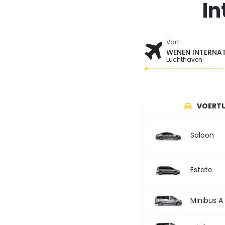
In
Van:
WENEN INTERNA
Luchthaven
VOERTU
Saloon
Estate
Minibus A