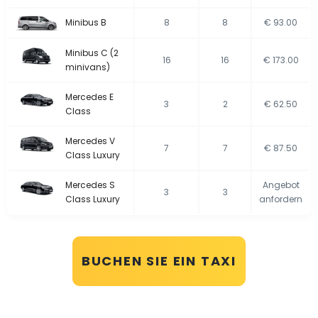
Minibus B
8
8
€ 93.00
Minibus C (2
16
16
€ 173.00
minivans)
Mercedes E
3
2
€ 62.50
Class
Mercedes V
7
7
€ 87.50
Class Luxury
Mercedes S
Angebot
3
3
Class Luxury
anfordern
BUCHEN SIE EIN TAXI