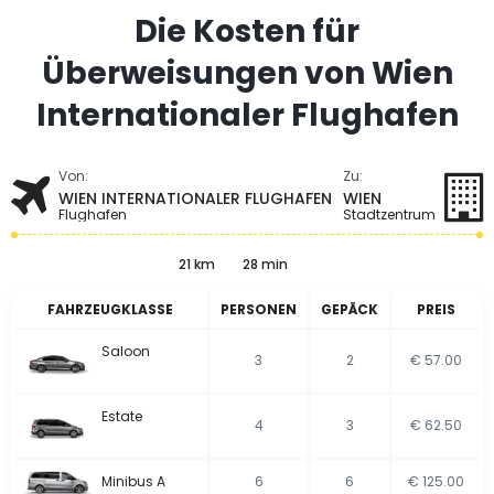
Die Kosten für
Überweisungen von Wien
Internationaler Flughafen
Von:
Zu:
WIEN INTERNATIONALER FLUGHAFEN
WIEN
Flughafen
Stadtzentrum
21 km
28 min
FAHRZEUGKLASSE
PERSONEN
GEPÄCK
PREIS
Saloon
3
2
€ 57.00
Estate
4
3
€ 62.50
Minibus A
6
6
€ 125.00