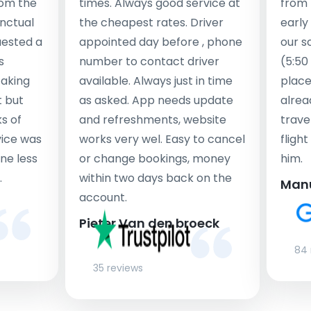
rom the
times. Always good service at
from 
nctual
the cheapest rates. Driver
early
uested a
appointed day before , phone
our s
s
number to contact driver
(5:50
taking
available. Always just in time
place
t but
as asked. App needs update
alrea
s of
and refreshments, website
travel
rvice was
works very wel. Easy to cancel
fligh
ne less
or change bookings, money
him.
.
within two days back on the
Man
account.
Pieter Van den broeck
84 
35 reviews