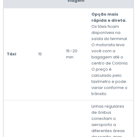
Viagem
Opção mais
rápida e direta.
Os táxis ficam
disponíveis na
saída do terminal.
O motorista leva
15–20
você com a
Táxi
15
min
bagagem até o
centro de Colónia.
O preço é
calculado pelo
taxímetro e pode
variar conforme o
trânsito.
Linhas regulares
de ônibus
conectam o
aeroporto a
diferentes áreas
da região, mas