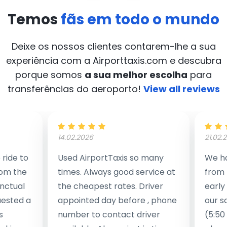
Temos
fãs em todo o mundo
Deixe os nossos clientes contarem-lhe a sua
experiência com a Airporttaxis.com
e descubra
porque somos
a sua melhor escolha
para
transferências do aeroporto!
View all reviews
14.02.2026
21.02.
ride to
Used AirportTaxis so many
We ha
rom the
times. Always good service at
from 
nctual
the cheapest rates. Driver
early
uested a
appointed day before , phone
our s
s
number to contact driver
(5:50