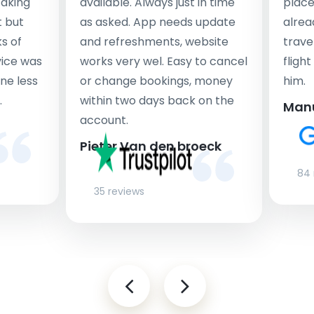
taking
available. Always just in time
place
t but
as asked. App needs update
alrea
s of
and refreshments, website
travel
rvice was
works very wel. Easy to cancel
fligh
ne less
or change bookings, money
him.
.
within two days back on the
Man
account.
Pieter Van den broeck
84 
35 reviews