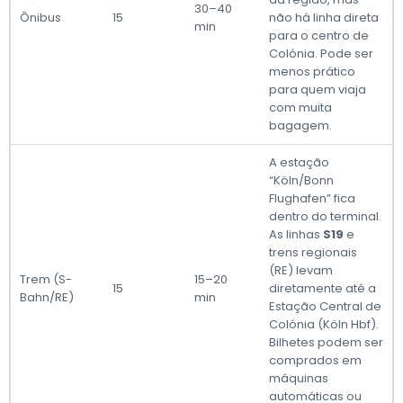
30–40
Ônibus
15
não há linha direta
min
para o centro de
Colónia. Pode ser
menos prático
para quem viaja
com muita
bagagem.
A estação
“Köln/Bonn
Flughafen” fica
dentro do terminal.
As linhas
S19
e
trens regionais
(RE) levam
Trem (S-
15–20
15
diretamente até a
Bahn/RE)
min
Estação Central de
Colónia (Köln Hbf).
Bilhetes podem ser
comprados em
máquinas
automáticas ou