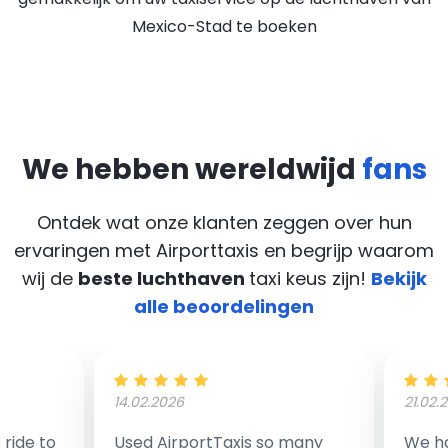
Mexico-Stad te boeken
We hebben wereldwijd
fans
Ontdek wat onze klanten zeggen over hun
ervaringen met Airporttaxis
en begrijp waarom
wij de
beste luchthaven
taxi keus zijn!
Bekijk
alle beoordelingen
14.02.2026
21.02.
ride to
Used AirportTaxis so many
We ha