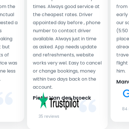
rom the
times. Always good service at
from 
nctual
the cheapest rates. Driver
early
uested a
appointed day before , phone
our s
s
number to contact driver
(5:50
taking
available. Always just in time
place
t but
as asked. App needs update
alrea
s of
and refreshments, website
travel
rvice was
works very wel. Easy to cancel
fligh
ne less
or change bookings, money
him.
.
within two days back on the
Man
account.
Pieter Van den broeck
84 
35 reviews