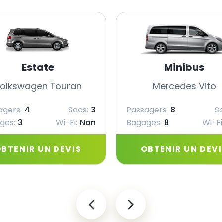
Estate
Minibus
olkswagen Touran
Mercedes Vito
agers:
4
Sacs:
3
Passagers:
8
S
ges:
3
Wi-Fi:
Non
Bagages:
8
Wi-Fi
BTENIR UN DEVIS
OBTENIR UN DEV