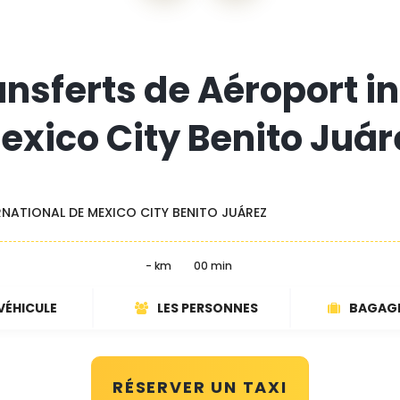
ansferts de Aéroport i
exico City Benito Juár
NATIONAL DE MEXICO CITY BENITO JUÁREZ
- km
00 min
VÉHICULE
LES PERSONNES
BAGAG
RÉSERVER UN TAXI