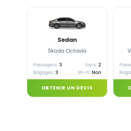
Sedan
Škoda Octavia
V
Passagers:
3
Sacs:
2
Pass
Bagages:
3
Wi-Fi:
Non
Baga
OBTENIR UN DEVIS
O