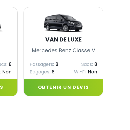
VAN DE LUXE
Mercedes Benz Classe V
Merc
acs:
8
Passagers:
8
Sacs:
8
Passag
:
Non
Bagages:
8
Wi-Fi:
Non
Bagag
IS
OBTENIR UN DEVIS
OB