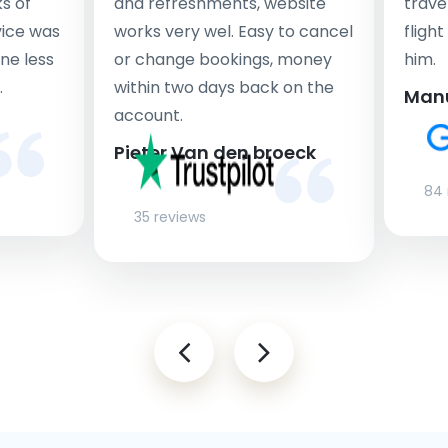
s of
and refreshments, website
travel
rvice was
works very wel. Easy to cancel
fligh
ne less
or change bookings, money
him.
.
within two days back on the
Man
account.
Pieter Van den broeck
84 
35 reviews