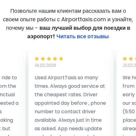
Позвольте нашим клиентам рассказать вам о
своем опыте работы с Airporttaxis.com
и узнайте,
почему мы -
ваш лучший выбор для поездки в
аэропорт!
Читать все отзывы
14.02.2026
21.02.
ride to
Used AirportTaxis so many
We ha
rom the
times. Always good service at
from 
nctual
the cheapest rates. Driver
early
uested a
appointed day before , phone
our s
s
number to contact driver
(5:50
taking
available. Always just in time
place
t but
as asked. App needs update
alrea