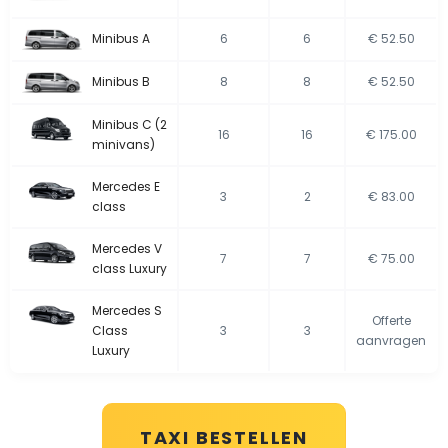
Minibus A
6
6
€ 52.50
Minibus B
8
8
€ 52.50
Minibus C (2
16
16
€ 175.00
minivans)
Mercedes E
3
2
€ 83.00
class
Mercedes V
7
7
€ 75.00
class Luxury
Mercedes S
Offerte
Class
3
3
aanvragen
Luxury
TAXI BESTELLEN