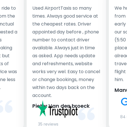
ride to
Used AirportTaxis so many
We ha
rom the
times. Always good service at
from 
nctual
the cheapest rates. Driver
early
uested a
appointed day before , phone
our s
s
number to contact driver
(5:50
taking
available. Always just in time
place
t but
as asked. App needs update
alrea
s of
and refreshments, website
travel
rvice was
works very wel. Easy to cancel
fligh
ne less
or change bookings, money
him.
.
within two days back on the
Man
account.
Pieter Van den broeck
84 
35 reviews