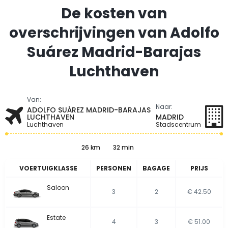
De kosten van
overschrijvingen van Adolfo
Suárez Madrid-Barajas
Luchthaven
Van:
Naar:
ADOLFO SUÁREZ MADRID-BARAJAS
LUCHTHAVEN
MADRID
Luchthaven
Stadscentrum
26 km
32 min
VOERTUIGKLASSE
PERSONEN
BAGAGE
PRIJS
Saloon
3
2
€ 42.50
Estate
4
3
€ 51.00