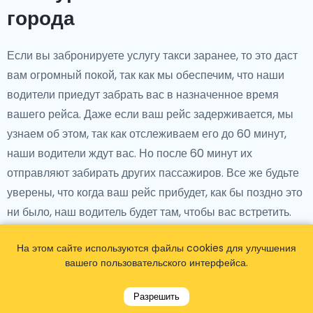
города
Если вы забронируете услугу такси заранее, то это даст
вам огромный покой, так как мы обеспечим, что наши
водители приедут забрать вас в назначенное время
вашего рейса. Даже если ваш рейс задерживается, мы
узнаем об этом, так как отслеживаем его до 60 минут,
наши водители ждут вас. Но после 60 минут их
отправляют забирать других пассажиров. Все же будьте
уверены, что когда ваш рейс прибудет, как бы поздно это
ни было, наш водитель будет там, чтобы вас встретить.
Мы предлагаем не только поездки из аэропорта в отель
На этом сайте используются файлы cookies для улучшения
и обратно, но также такси в туристические места, такие
вашего пользовательского интерфейса.
как Королевский дворец Мадрида, Музей Прадо, Парк
Разрешить
Ретиро, Пуэрта-дель-Соль, Пласа-Майор, Гран-Виа,