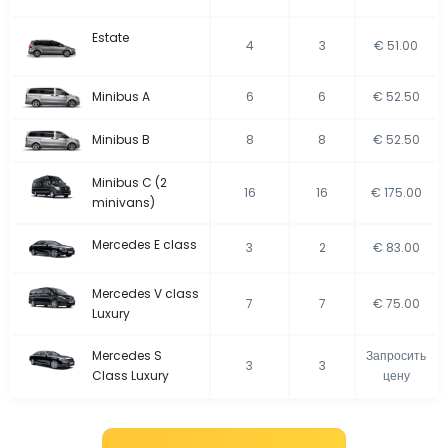
Estate
4
3
€ 51.00
Minibus A
6
6
€ 52.50
Minibus B
8
8
€ 52.50
Minibus C (2
16
16
€ 175.00
minivans)
Mercedes E class
3
2
€ 83.00
Mercedes V class
7
7
€ 75.00
Luxury
Mercedes S
Запросить
3
3
Class Luxury
цену