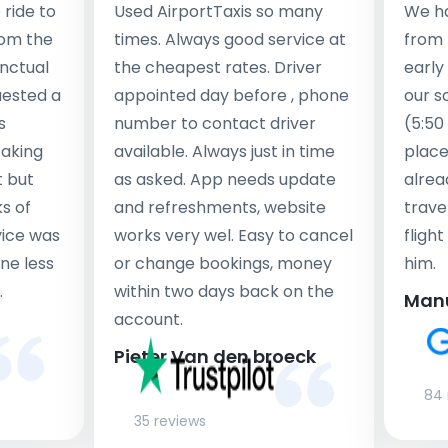
ride to
Used AirportTaxis so many
We ha
rom the
times. Always good service at
from 
nctual
the cheapest rates. Driver
early
uested a
appointed day before , phone
our s
s
number to contact driver
(5:50
taking
available. Always just in time
place
t but
as asked. App needs update
alrea
s of
and refreshments, website
travel
rvice was
works very wel. Easy to cancel
fligh
ne less
or change bookings, money
him.
.
within two days back on the
Man
account.
Pieter Van den broeck
84 
35 reviews