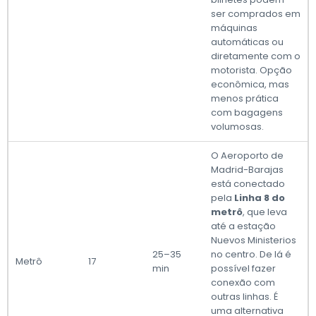
ser comprados em
máquinas
automáticas ou
diretamente com o
motorista. Opção
econômica, mas
menos prática
com bagagens
volumosas.
O Aeroporto de
Madrid-Barajas
está conectado
pela
Linha 8 do
metrô
, que leva
até a estação
Nuevos Ministerios
25–35
no centro. De lá é
Metrô
17
min
possível fazer
conexão com
outras linhas. É
uma alternativa