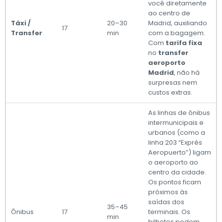
você diretamente
ao centro de
Táxi /
20–30
Madrid, auxiliando
17
Transfer
min
com a bagagem.
Com
tarifa fixa
no
transfer
aeroporto
Madrid
, não há
surpresas nem
custos extras.
As linhas de ônibus
intermunicipais e
urbanos (como a
linha 203 “Exprés
Aeropuerto”) ligam
o aeroporto ao
centro da cidade.
Os pontos ficam
próximos às
saídas dos
35–45
Ônibus
17
terminais. Os
min
bilhetes podem