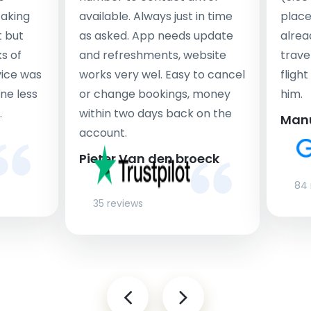
taking
available. Always just in time
place
t but
as asked. App needs update
alrea
s of
and refreshments, website
travel
rvice was
works very wel. Easy to cancel
fligh
ne less
or change bookings, money
him.
.
within two days back on the
Man
account.
Pieter Van den broeck
84 
35 reviews