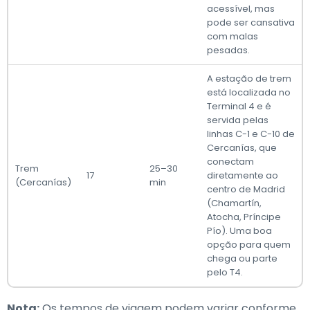
acessível, mas
pode ser cansativa
com malas
pesadas.
A estação de trem
está localizada no
Terminal 4 e é
servida pelas
linhas C-1 e C-10 de
Cercanías, que
conectam
Trem
25–30
17
diretamente ao
(Cercanías)
min
centro de Madrid
(Chamartín,
Atocha, Príncipe
Pío). Uma boa
opção para quem
chega ou parte
pelo T4.
Nota:
Os tempos de viagem podem variar conforme