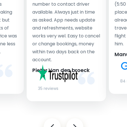
s
number to contact driver
(5:50
taking
available. Always just in time
place
t but
as asked. App needs update
alrea
s of
and refreshments, website
travel
rvice was
works very wel. Easy to cancel
fligh
ne less
or change bookings, money
him.
.
within two days back on the
Man
account.
Pieter Van den broeck
84 
35 reviews