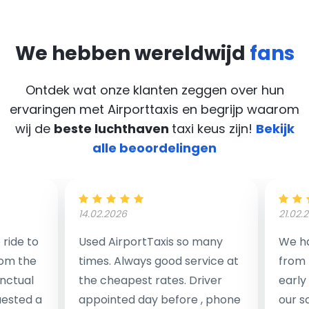
We hebben wereldwijd
fans
Ontdek wat onze klanten zeggen over hun
ervaringen met Airporttaxis
en begrijp waarom
wij de
beste luchthaven
taxi keus zijn!
Bekijk
alle beoordelingen
14.02.2026
21.02.
ride to
Used AirportTaxis so many
We ha
rom the
times. Always good service at
from 
nctual
the cheapest rates. Driver
early
uested a
appointed day before , phone
our s