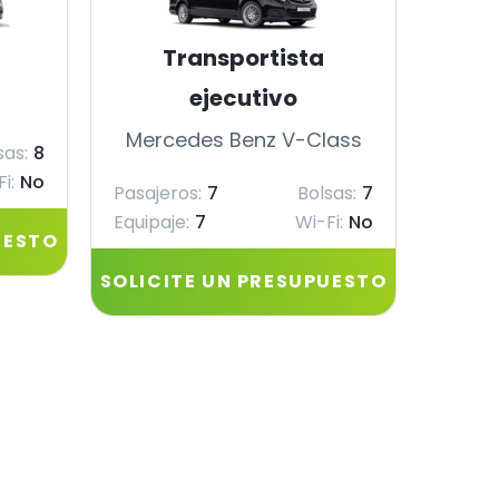
Transportista
ejecutivo
Merc
Mercedes Benz V-Class
sas:
8
Pasaje
i:
No
Equipa
Pasajeros:
7
Bolsas:
7
Equipaje:
7
Wi-Fi:
No
UESTO
SOLIC
SOLICITE UN PRESUPUESTO