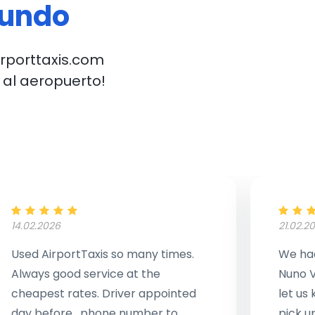
mundo
irporttaxis.com
 al aeropuerto!
14.02.2026
21.02.2
Used AirportTaxis so many times.
We had
Always good service at the
Nuno V
cheapest rates. Driver appointed
let us
day before , phone number to
pick u