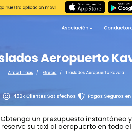
a nuestra aplicación móvil
Asociación
Conductor
slados Aeropuerto Ka
Traslados Aeropuerto Kavala
Airport Taxis
Grecia
s
450k Clientes Satisfechos
Pagos Seguros en 
Obtenga un presupuesto instantáneo y
reserve su taxi al aeropuerto en todo el