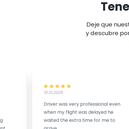
Ten
Deje que nuest
y descubre po
10.01.2026
i
Driver was very professional even
when my flight was delayed he
ng
waited the extra time for me to
ant
arrive.