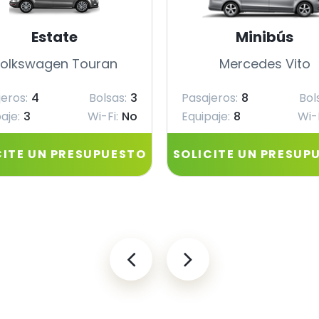
Estate
Minibús
olkswagen Touran
Mercedes Vito
eros:
4
Bolsas:
3
Pasajeros:
8
Bol
aje:
3
Wi-Fi:
No
Equipaje:
8
Wi-F
CITE UN PRESUPUESTO
SOLICITE UN PRESUP