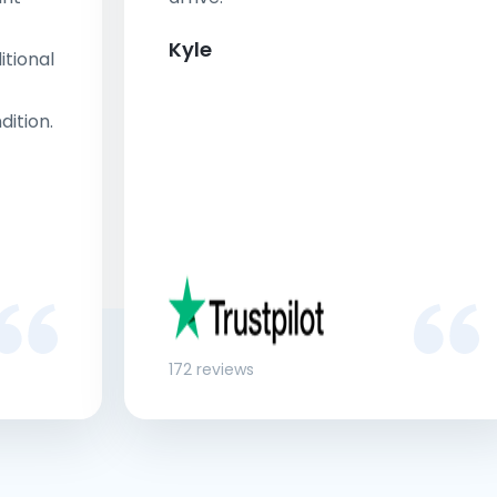
Kyle
tional
dition.
172 reviews