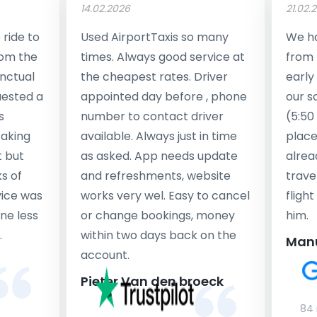
14.02.2026
21.02.
ride to
Used AirportTaxis so many
We ha
rom the
times. Always good service at
from 
nctual
the cheapest rates. Driver
early
uested a
appointed day before , phone
our s
s
number to contact driver
(5:50
taking
available. Always just in time
place
t but
as asked. App needs update
alrea
s of
and refreshments, website
travel
rvice was
works very wel. Easy to cancel
fligh
ne less
or change bookings, money
him.
.
within two days back on the
Man
account.
Pieter Van den broeck
84 