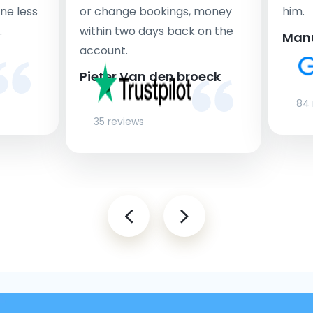
ne less
or change bookings, money
him.
.
within two days back on the
Man
account.
Pieter Van den broeck
84 
35 reviews