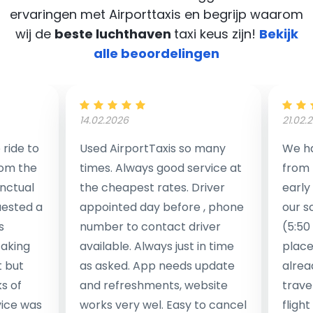
ervaringen met Airporttaxis
en begrijp waarom
wij de
beste luchthaven
taxi keus zijn!
Bekijk
alle beoordelingen
14.02.2026
21.02.
ride to
Used AirportTaxis so many
We ha
rom the
times. Always good service at
from 
nctual
the cheapest rates. Driver
early
uested a
appointed day before , phone
our s
s
number to contact driver
(5:50
taking
available. Always just in time
place
t but
as asked. App needs update
alrea
s of
and refreshments, website
travel
rvice was
works very wel. Easy to cancel
fligh