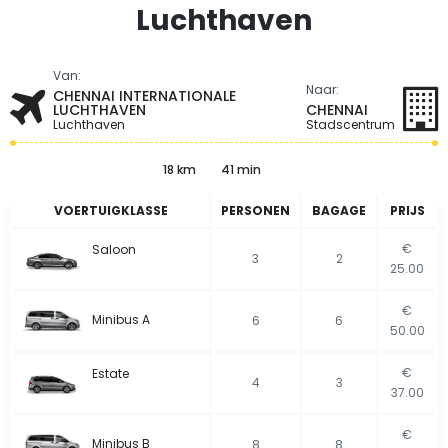
Luchthaven
Van:
Naar:
CHENNAI INTERNATIONALE
LUCHTHAVEN
CHENNAI
Luchthaven
Stadscentrum
18 km
41 min
VOERTUIGKLASSE
PERSONEN
BAGAGE
PRIJS
€
Saloon
3
2
25.00
€
Minibus A
6
6
50.00
€
Estate
4
3
37.00
€
Minibus B
8
8