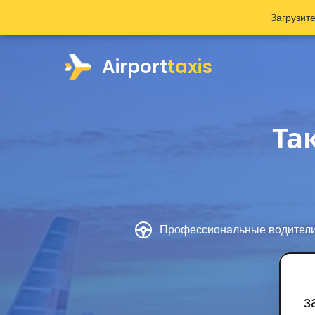
Загрузит
Airport
taxis
Та
Профессиональные водител
з