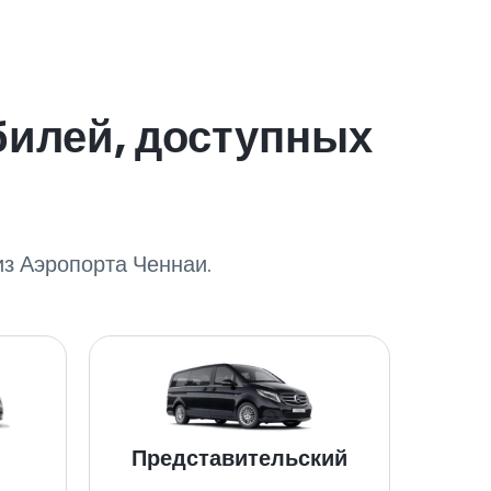
билей, доступных
з Аэропорта Ченнаи.
Представительский
V