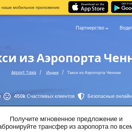
е наше мобильное приложение
Партнерство
Води
кси из Аэропорта Чен
Такси из Аэропорта Ченнаи
Airport Taxis
Индия
и
450k Счастливых клиентов
Безопасные онлайн
Получите мгновенное предложение и
абронируйте трансфер из аэропорта по все