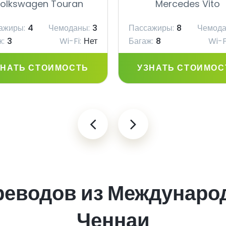
olkswagen Touran
Mercedes Vito
ажиры:
4
Чемоданы:
3
Пассажиры:
8
Чемода
ж:
3
Wi-Fi:
Нет
Багаж:
8
Wi-F
ЗНАТЬ СТОИМОСТЬ
УЗНАТЬ СТОИМОС
реводов из Междунаро
Ченнаи