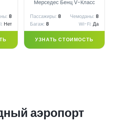
Мерседес Бенц V-Класс
Мер
ны:
8
Пассажиры:
8
Чемоданы:
8
Пасса
i:
Нет
Багаж:
8
Wi-Fi:
Да
Багаж:
ТЬ
УЗНАТЬ СТОИМОСТЬ
УЗ
дный аэропорт