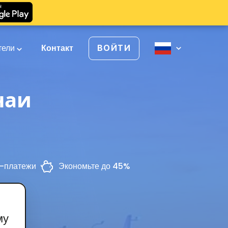
тели
Контакт
ВОЙТИ
наи
-платежи
Экономьте до 45%
му