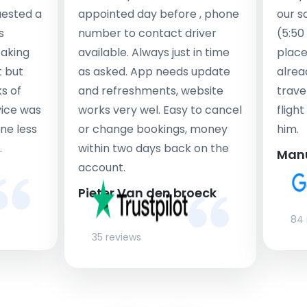
uested a
appointed day before , phone
our s
s
number to contact driver
(5:50
taking
available. Always just in time
place
t but
as asked. App needs update
alrea
s of
and refreshments, website
travel
rvice was
works very wel. Easy to cancel
fligh
ne less
or change bookings, money
him.
.
within two days back on the
Man
account.
Pieter Van den broeck
84 
35 reviews