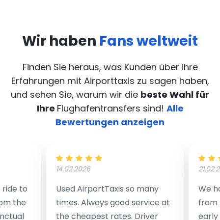
Wir haben
Fans weltweit
Finden Sie heraus, was Kunden über ihre
Erfahrungen mit Airporttaxis
zu sagen haben,
und sehen Sie, warum wir die
beste Wahl für
Ihre
Flughafentransfers sind!
Alle
Bewertungen anzeigen
14.02.2026
21.02.
ride to
Used AirportTaxis so many
We ha
rom the
times. Always good service at
from 
nctual
the cheapest rates. Driver
early