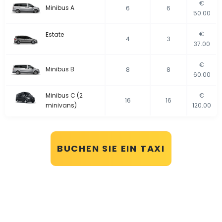
€
Minibus A
6
6
50.00
€
Estate
4
3
37.00
€
Minibus B
8
8
60.00
Minibus C (2
€
16
16
minivans)
120.00
BUCHEN SIE EIN TAXI