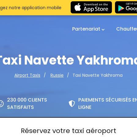
gez notre application mobile
Partenariat
Chauffe
Taxi Navette Yakhrom
Taxi Navette Yakhroma
Airport Taxis
Russie
230 000 CLIENTS
PAIEMENTS SÉCURISÉS E
SATISFAITS
LIGNE
Réservez votre taxi aéroport