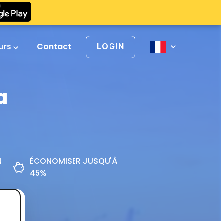
urs
Contact
LOGIN
a
N
ÉCONOMISER JUSQU'À
45%