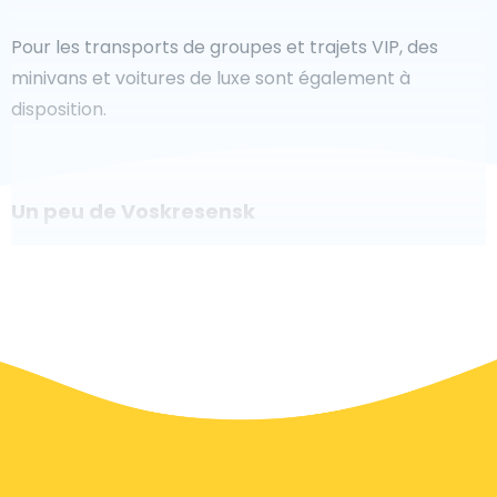
Pour les transports de groupes et trajets VIP, des
minivans et voitures de luxe sont également à
disposition.
Un peu de Voskresensk
Êtes-vous à la recherche d'un taxi pour l'aéroport à
Voskresensk ? Bien que ce soit un grand pays, le
nombre de taxis prêts à être utilisés dans chaque
zone permet de se rendre facilement et rapidement
à un aéroport, même à la demande. Bien que nous
vous recommandons de réserver votre transfert
aéroport en ligne sur notre site Web, pour vous faire
voyager sans stress.