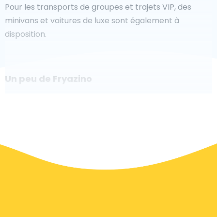
Pour les transports de groupes et trajets VIP, des
minivans et voitures de luxe sont également à
disposition.
Un peu de Fryazino
Êtes-vous à la recherche d'un taxi pour l'aéroport à
Fryazino ? Bien que ce soit un grand pays, le nombre
de taxis prêts à être utilisés dans chaque zone permet
de se rendre facilement et rapidement à un aéroport,
même à la demande. Bien que nous vous
recommandons de réserver votre transfert aéroport
en ligne sur notre site Web, pour vous faire voyager
sans stress.