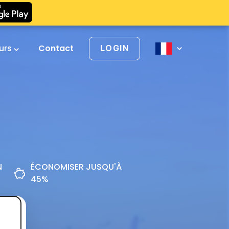
urs
Contact
LOGIN
N
ÉCONOMISER JUSQU'À
45%