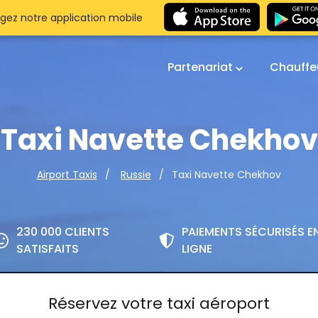
gez notre application mobile
Partenariat
Chauffe
Taxi Navette Chekhov
Taxi Navette Chekhov
Airport Taxis
Russie
230 000 CLIENTS
PAIEMENTS SÉCURISÉS E
SATISFAITS
LIGNE
Réservez votre taxi aéroport