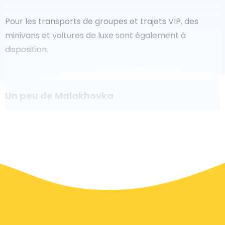
Pour les transports de groupes et trajets VIP, des
minivans et voitures de luxe sont également à
disposition.
Un peu de Malakhovka
Êtes-vous à la recherche d'un taxi pour l'aéroport à
Malakhovka ? Bien que ce soit un grand pays, le
nombre de taxis prêts à être utilisés dans chaque
zone permet de se rendre facilement et rapidement
à un aéroport, même à la demande. Bien que nous
vous recommandons de réserver votre transfert
aéroport en ligne sur notre site Web, pour vous faire
voyager sans stress.