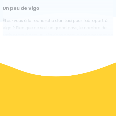
Un peu de Vigo
Êtes-vous à la recherche d'un taxi pour l'aéroport à
Vigo ? Bien que ce soit un grand pays, le nombre de
taxis prêts à être utilisés dans chaque zone permet de
se rendre facilement et rapidement à un aéroport,
même à la demande. Bien que nous vous
recommandons de réserver votre transfert aéroport
en ligne sur notre site Web, pour vous faire voyager
sans stress.
À Vigo, un service de taxi est assez développé, mais
nous aimerions tout de même vous guider à travers
certaines des questions les plus courantes sur la prise
d'un taxi de transfert aéroport.