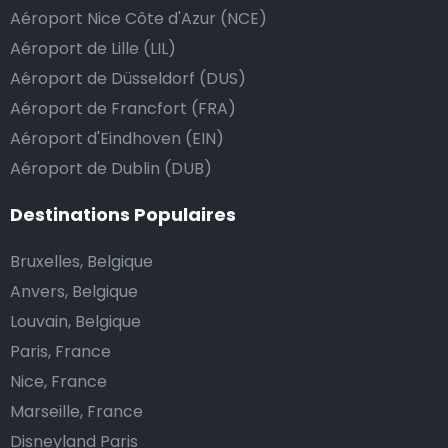
Aéroport Nice Côte d'Azur (NCE)
course.
Aéroport de Lille (LIL)
Aéroport de Düsseldorf (DUS)
Combien coûte une navette d’aéroport à Vigo?
Aéroport de Francfort (FRA)
Aéroport d'Eindhoven (EIN)
L’un des plus gros avantages des transports
Aéroport de Dublin (DUB)
d’aéroport proposés par Airport Taxis est un tarif fixe
pour votre navette.
Destinations Populaires
Contrairement aux taxis traditionnels, nous n’ajoutons
Bruxelles, Belgique
pas de frais supplémentaires au prix d’une course en
Anvers, Belgique
taxi de nuit, ni de supplément pour venir vous
Louvain, Belgique
chercher ou pour l’attente si votre vol a du retard.
Paris, France
Réservez votre navette d’aéroport abordable et
Nice, France
profitez de votre voyage.
Marseille, France
Disneyland Paris