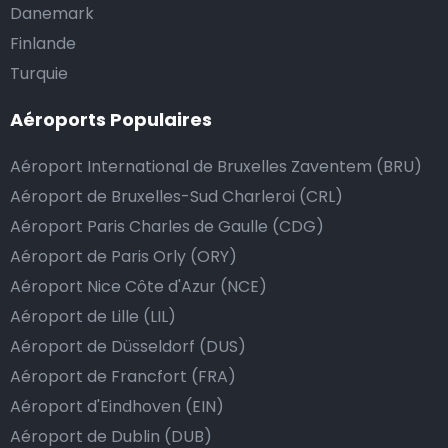
Danemark
dans toutes les villes et tous les villages du pays. Voici
Finlande
une liste des aéroports où nos taxis sont à disposition
Turquie
24 heures sur 24 et 7 jours sur 7 :
Aéroports Populaires
Faut-il donner pourboire au chauffeur de taxi ?
Aéroport International de Bruxelles Zaventem (BRU)
Nous mettons tout en œuvre pour que votre trajet se
Aéroport de Bruxelles-Sud Charleroi (CRL)
passe de la manière la plus sûre, confortable et
Aéroport Paris Charles de Gaulle (CDG)
rapide possible. Si notre service répond ou même
Aéroport de Paris Orly (ORY)
dépasse vos attentes, vous avez bien sûr la possibilité
Aéroport Nice Côte d'Azur (NCE)
de donner un pourboire.
La manière la plus simple pour ce faire est d’arrondir
Aéroport de Lille (LIL)
le prix de la course au montant supérieur, ou de dire
Aéroport de Düsseldorf (DUS)
au chauffeur de ne pas rendre la monnaie après lui
Aéroport de Francfort (FRA)
avoir donné un billet plus élevé que le prix de la
Aéroport d'Eindhoven (EIN)
course.
Aéroport de Dublin (DUB)