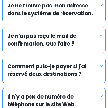
rapide, sûr et avantageux. Vous pouvez réserver votre
Je ne trouve pas mon adresse
navette d’aéroport en ligne à l’avance : c’est simple
dans le système de réservation.
et rapide.
Je n'ai pas reçu le mail de
Navette d’aéroport pas chère à Fuengirola
confirmation. Que faire ?
La mission d’Airport Taxis est de vous proposer une
navette d’aéroport en taxi abordable et efficace vers
et depuis tous les aéroports, ports de croisière et
Comment puis-je payer si j'ai
gares ferroviaires.
réservé deux destinations ?
Chez Airporttaxis.com, votre transfert en taxi coûte
35 % moins cher qu’un taxi normal pris sur place. Vous
Il n'y a pas de numéro de
pouvez aussi avoir la certitude que nous rendrons
votre transport en taxi vers un aéroport le plus
téléphone sur le site Web.