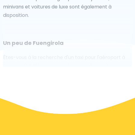
minivans et voitures de luxe sont également à
disposition.
Un peu de Fuengirola
Êtes-vous à la recherche d'un taxi pour l'aéroport à
Fuengirola ? Bien que ce soit un grand pays, le nombre
de taxis prêts à être utilisés dans chaque zone permet
de se rendre facilement et rapidement à un aéroport,
même à la demande. Bien que nous vous
recommandons de réserver votre transfert aéroport
en ligne sur notre site Web, pour vous faire voyager
sans stress.
À Fuengirola, un service de taxi est assez développé,