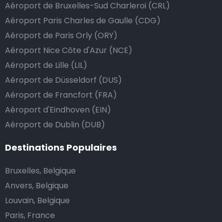
Aéroport de Bruxelles-Sud Charleroi (CRL)
dépasse vos attentes, vous avez bien sûr la possibilité
Aéroport Paris Charles de Gaulle (CDG)
de donner un pourboire.
Aéroport de Paris Orly (ORY)
La manière la plus simple pour ce faire est d’arrondir
Aéroport Nice Côte d'Azur (NCE)
le prix de la course au montant supérieur, ou de dire
au chauffeur de ne pas rendre la monnaie après lui
Aéroport de Lille (LIL)
avoir donné un billet plus élevé que le prix de la
Aéroport de Düsseldorf (DUS)
course.
Aéroport de Francfort (FRA)
Aéroport d'Eindhoven (EIN)
Aéroport de Dublin (DUB)
Combien coûte une navette d’aéroport à
Fuengirola?
Destinations Populaires
L’un des plus gros avantages des transports
Bruxelles, Belgique
d’aéroport proposés par Airport Taxis est un tarif fixe
Anvers, Belgique
pour votre navette.
Louvain, Belgique
Paris, France
Contrairement aux taxis traditionnels, nous n’ajoutons