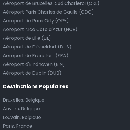
Aéroport de Bruxelles-Sud Charleroi (CRL)
dépasse vos attentes, vous avez bien sûr la possibilité
Aéroport Paris Charles de Gaulle (CDG)
de donner un pourboire.
Aéroport de Paris Orly (ORY)
La manière la plus simple pour ce faire est d’arrondir
Aéroport Nice Côte d'Azur (NCE)
le prix de la course au montant supérieur, ou de dire
au chauffeur de ne pas rendre la monnaie après lui
Aéroport de Lille (LIL)
avoir donné un billet plus élevé que le prix de la
Aéroport de Düsseldorf (DUS)
course.
Aéroport de Francfort (FRA)
Aéroport d'Eindhoven (EIN)
Aéroport de Dublin (DUB)
Combien coûte une navette d’aéroport à Elche /
Elx?
Destinations Populaires
L’un des plus gros avantages des transports
Bruxelles, Belgique
d’aéroport proposés par Airport Taxis est un tarif fixe
Anvers, Belgique
pour votre navette.
Louvain, Belgique
Paris, France
Contrairement aux taxis traditionnels, nous n’ajoutons