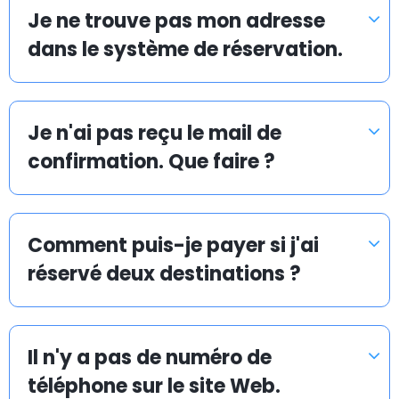
rapide, sûr et avantageux. Vous pouvez réserver votre
Je ne trouve pas mon adresse
navette d’aéroport en ligne à l’avance : c’est simple
dans le système de réservation.
et rapide.
Je n'ai pas reçu le mail de
Navette d’aéroport pas chère à Elche / Elx
confirmation. Que faire ?
La mission d’Airport Taxis est de vous proposer une
navette d’aéroport en taxi abordable et efficace vers
et depuis tous les aéroports, ports de croisière et
Comment puis-je payer si j'ai
gares ferroviaires.
réservé deux destinations ?
Chez Airporttaxis.com, votre transfert en taxi coûte
35 % moins cher qu’un taxi normal pris sur place. Vous
Il n'y a pas de numéro de
pouvez aussi avoir la certitude que nous rendrons
votre transport en taxi vers un aéroport le plus
téléphone sur le site Web.