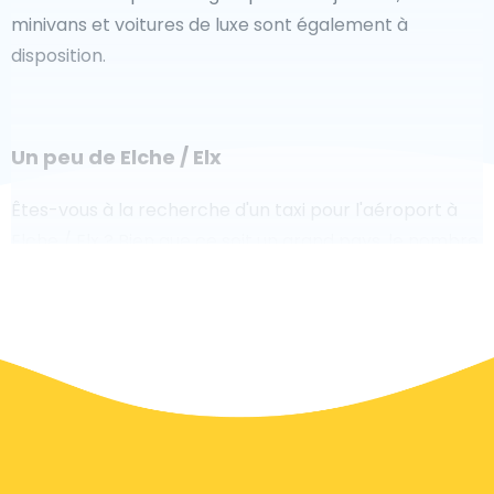
minivans et voitures de luxe sont également à
disposition.
Un peu de Elche / Elx
Êtes-vous à la recherche d'un taxi pour l'aéroport à
Elche / Elx ? Bien que ce soit un grand pays, le nombre
de taxis prêts à être utilisés dans chaque zone permet
de se rendre facilement et rapidement à un aéroport,
même à la demande. Bien que nous vous
recommandons de réserver votre transfert aéroport
en ligne sur notre site Web, pour vous faire voyager
sans stress.
À Elche / Elx, un service de taxi est assez développé,