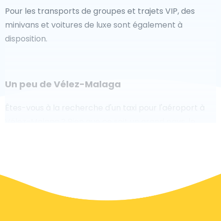
Pour les transports de groupes et trajets VIP, des
minivans et voitures de luxe sont également à
disposition.
Un peu de Vélez-Malaga
Êtes-vous à la recherche d'un taxi pour l'aéroport à
Vélez-Malaga ? Bien que ce soit un grand pays, le
nombre de taxis prêts à être utilisés dans chaque
zone permet de se rendre facilement et rapidement
à un aéroport, même à la demande. Bien que nous
vous recommandons de réserver votre transfert
aéroport en ligne sur notre site Web, pour vous faire
voyager sans stress.