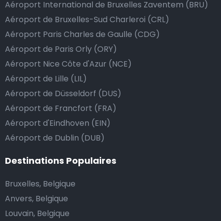
Aéroport International de Bruxelles Zaventem (BRU)
passe de la manière la plus sûre, confortable et
Aéroport de Bruxelles-Sud Charleroi (CRL)
rapide possible. Si notre service répond ou même
Aéroport Paris Charles de Gaulle (CDG)
dépasse vos attentes, vous avez bien sûr la possibilité
Aéroport de Paris Orly (ORY)
de donner un pourboire.
Aéroport Nice Côte d'Azur (NCE)
La manière la plus simple pour ce faire est d’arrondir
le prix de la course au montant supérieur, ou de dire
Aéroport de Lille (LIL)
au chauffeur de ne pas rendre la monnaie après lui
Aéroport de Düsseldorf (DUS)
avoir donné un billet plus élevé que le prix de la
Aéroport de Francfort (FRA)
course.
Aéroport d'Eindhoven (EIN)
Aéroport de Dublin (DUB)
Combien coûte une navette d’aéroport à Vélez-
Destinations Populaires
Malaga?
Bruxelles, Belgique
L’un des plus gros avantages des transports
Anvers, Belgique
d’aéroport proposés par Airport Taxis est un tarif fixe
Louvain, Belgique