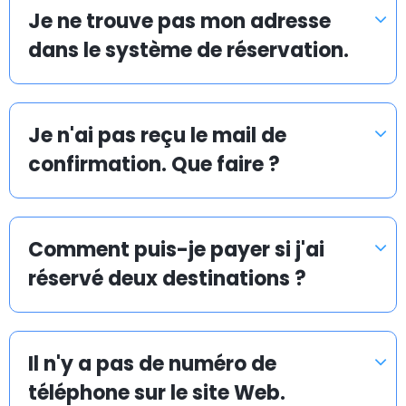
rapide, sûr et avantageux. Vous pouvez réserver votre
Je ne trouve pas mon adresse
navette d’aéroport en ligne à l’avance : c’est simple
dans le système de réservation.
et rapide.
Je n'ai pas reçu le mail de
Navette d’aéroport pas chère à Torrevieja
confirmation. Que faire ?
La mission d’Airport Taxis est de vous proposer une
navette d’aéroport en taxi abordable et efficace vers
et depuis tous les aéroports, ports de croisière et
Comment puis-je payer si j'ai
gares ferroviaires.
réservé deux destinations ?
Chez Airporttaxis.com, votre transfert en taxi coûte
35 % moins cher qu’un taxi normal pris sur place. Vous
Il n'y a pas de numéro de
pouvez aussi avoir la certitude que nous rendrons
votre transport en taxi vers un aéroport le plus
téléphone sur le site Web.