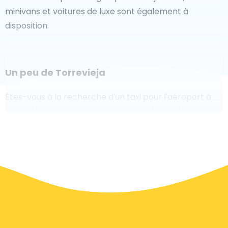
minivans et voitures de luxe sont également à
disposition.
Un peu de Torrevieja
Êtes-vous à la recherche d'un taxi pour l'aéroport à
Torrevieja ? Bien que ce soit un grand pays, le nombre
de taxis prêts à être utilisés dans chaque zone permet
de se rendre facilement et rapidement à un aéroport,
même à la demande. Bien que nous vous
recommandons de réserver votre transfert aéroport
en ligne sur notre site Web, pour vous faire voyager
sans stress.
À Torrevieja, un service de taxi est assez développé,