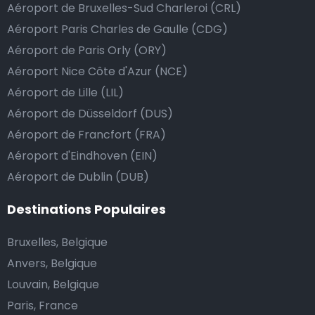
Aéroport de Bruxelles-Sud Charleroi (CRL)
dépasse vos attentes, vous avez bien sûr la possibilité
Aéroport Paris Charles de Gaulle (CDG)
de donner un pourboire.
Aéroport de Paris Orly (ORY)
La manière la plus simple pour ce faire est d’arrondir
Aéroport Nice Côte d'Azur (NCE)
le prix de la course au montant supérieur, ou de dire
au chauffeur de ne pas rendre la monnaie après lui
Aéroport de Lille (LIL)
avoir donné un billet plus élevé que le prix de la
Aéroport de Düsseldorf (DUS)
course.
Aéroport de Francfort (FRA)
Aéroport d'Eindhoven (EIN)
Aéroport de Dublin (DUB)
Combien coûte une navette d’aéroport à
Torrevieja?
Destinations Populaires
L’un des plus gros avantages des transports
Bruxelles, Belgique
d’aéroport proposés par Airport Taxis est un tarif fixe
Anvers, Belgique
pour votre navette.
Louvain, Belgique
Paris, France
Contrairement aux taxis traditionnels, nous n’ajoutons