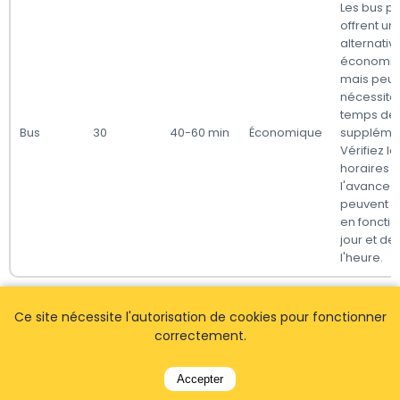
Les bus pu
offrent un
alternativ
économi
mais peuv
nécessite
temps de t
Bus
30
40-60 min
Économique
supplémen
Vérifiez le
horaires à
l'avance ca
peuvent v
en fonctio
jour et de
l'heure.
Remarques :
Ce site nécessite l'autorisation de cookies pour fonctionner
correctement.
- Les distances sont estimées via Google Maps.
- Les temps de trajet en transport en commun sont
Accepter
approximatifs et peuvent varier en fonction du jour de