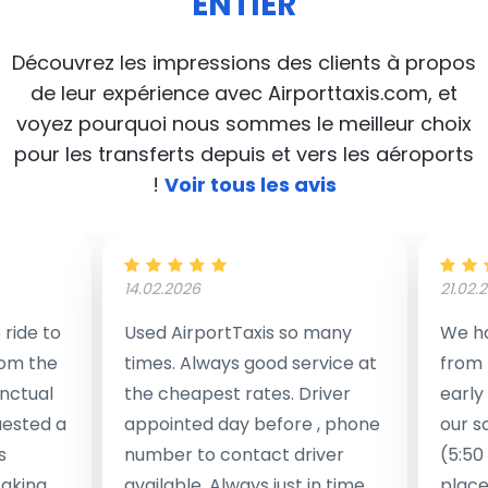
ENTIER
Découvrez les impressions des clients à propos
de leur expérience avec Airporttaxis.com, et
voyez pourquoi nous sommes le meilleur choix
pour les transferts depuis et vers les aéroports
!
Voir tous les avis
14.02.2026
21.02.
ride to
Used AirportTaxis so many
We ha
rom the
times. Always good service at
from 
nctual
the cheapest rates. Driver
early
uested a
appointed day before , phone
our s
s
number to contact driver
(5:50
taking
available. Always just in time
place