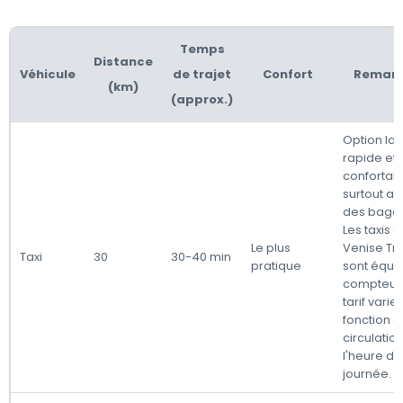
Temps
Distance
Véhicule
de trajet
Confort
Remar
(km)
(approx.)
Option la 
rapide et 
confortabl
surtout a
des baga
Les taxis 
Le plus
Venise Tr
Taxi
30
30-40 min
pratique
sont équi
compteurs,
tarif varie
fonction d
circulatio
l'heure de
journée.