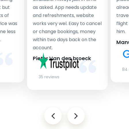
t but
as asked. App needs update
alrea
s of
and refreshments, website
travel
rvice was
works very wel. Easy to cancel
fligh
ne less
or change bookings, money
him.
.
within two days back on the
Man
account.
Pieter Van den broeck
84 
35 reviews