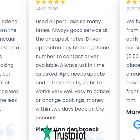
14.02.2026
21.02.
ride to
Used AirportTaxis so many
We ha
rom the
times. Always good service at
from 
nctual
the cheapest rates. Driver
early
uested a
appointed day before , phone
our s
s
number to contact driver
(5:50
taking
available. Always just in time
place
t but
as asked. App needs update
alrea
s of
and refreshments, website
travel
rvice was
works very wel. Easy to cancel
fligh
ne less
or change bookings, money
him.
.
within two days back on the
Man
account.
Pieter Van den broeck