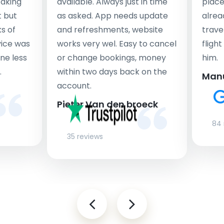
taking
available. Always just in time
place
t but
as asked. App needs update
alrea
s of
and refreshments, website
travel
rvice was
works very wel. Easy to cancel
fligh
ne less
or change bookings, money
him.
.
within two days back on the
Man
account.
Pieter Van den broeck
84 
35 reviews