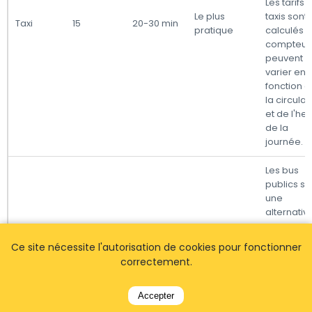
Les tarifs 
Le plus
taxis sont
Taxi
15
20-30 min
pratique
calculés 
compteur 
peuvent
varier en
fonction 
la circulat
et de l'he
de la
journée.
Les bus
publics so
une
alternativ
peu
coûteuse,
Ce site nécessite l'autorisation de cookies pour fonctionner
bien qu'ils
correctement.
puissent
Bus
15
30-40 min
Économique
prendre p
de temps
Accepter
fonction d