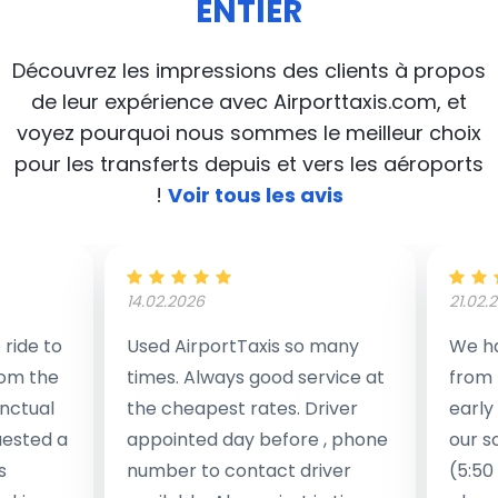
ENTIER
Découvrez les impressions des clients à propos
de leur expérience avec Airporttaxis.com, et
voyez pourquoi nous sommes le meilleur choix
pour les transferts depuis et vers les aéroports
!
Voir tous les avis
14.02.2026
21.02.
ride to
Used AirportTaxis so many
We ha
rom the
times. Always good service at
from 
nctual
the cheapest rates. Driver
early
uested a
appointed day before , phone
our s
s
number to contact driver
(5:50