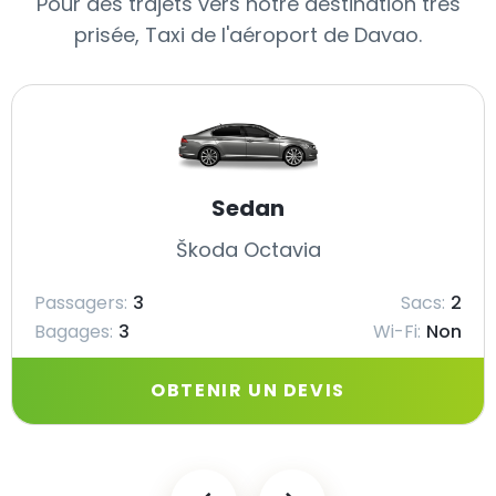
Pour des trajets vers notre destination très
prisée, Taxi de l'aéroport de Davao.
Sedan
Škoda Octavia
Passagers:
3
Sacs:
2
Bagages:
3
Wi-Fi:
Non
OBTENIR UN DEVIS