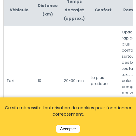
Temps
Distance
Véhicule
de trajet
Confort
Rema
(km)
(approx.)
Option 
rapide 
plus
confort
surtou
des ba
Les tar
taxis s
Le plus
Taxi
10
20-30 min
calcul
pratique
compte
peuven
varier 
foncti
Ce site nécessite l'autorisation de cookies pour fonctionner
condit
correctement.
circula
de l'he
la jour
Accepter