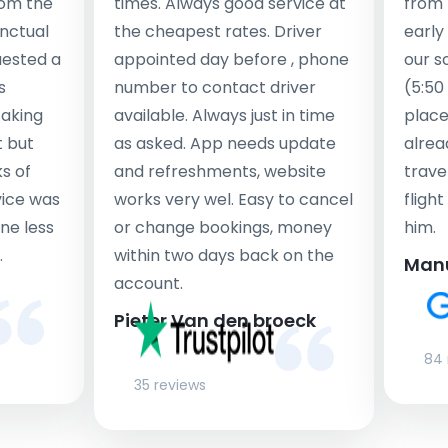
rom the
times. Always good service at
from 
nctual
the cheapest rates. Driver
early
uested a
appointed day before , phone
our s
s
number to contact driver
(5:50
taking
available. Always just in time
place
t but
as asked. App needs update
alrea
s of
and refreshments, website
travel
rvice was
works very wel. Easy to cancel
fligh
ne less
or change bookings, money
him.
.
within two days back on the
Man
account.
Pieter Van den broeck
84 
35 reviews