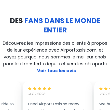
DES
FANS DANS LE MONDE
ENTIER
Découvrez les impressions des clients à propos
de leur expérience avec Airporttaxis.com, et
voyez pourquoi nous sommes le meilleur choix
pour les transferts depuis et vers les aéroports
!
Voir tous les avis
14.02.2026
21.02.
ride to
Used AirportTaxis so many
We ha