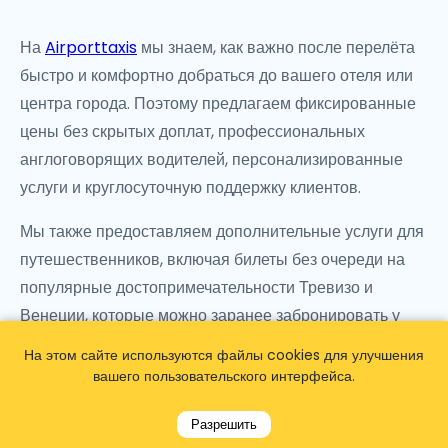
На
Airporttaxis
мы знаем, как важно после перелёта
быстро и комфортно добраться до вашего отеля или
центра города. Поэтому предлагаем фиксированные
цены без скрытых доплат, профессиональных
англоговорящих водителей, персонализированные
услуги и круглосуточную поддержку клиентов.
Мы также предоставляем дополнительные услуги для
путешественников, включая билеты без очереди на
популярные достопримечательности Тревизо и
Венеции, которые можно заранее забронировать у
нас, а ваш водитель доставит их по прибытии.
На этом сайте используются файлы cookies для улучшения
вашего пользовательского интерфейса.
Начните своё пребывание в Италии с комфортного,
частного и оснащённого кондиционером трансфера.
Разрешить
Такси от аэропорта Венеции Тревизо до вашего