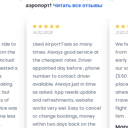
аэропорт!
Читать все отзывы
14.02.2026
21.02.
ride to
Used AirportTaxis so many
We ha
rom the
times. Always good service at
from 
nctual
the cheapest rates. Driver
early
uested a
appointed day before , phone
our s
s
number to contact driver
(5:50
taking
available. Always just in time
place
t but
as asked. App needs update
alrea
s of
and refreshments, website
travel
rvice was
works very wel. Easy to cancel
fligh
ne less
or change bookings, money
him.
.
within two days back on the
Man