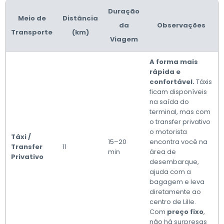
Duração
Meio de
Distância
da
Observações
Transporte
(km)
Viagem
A forma mais
rápida e
confortável.
Táxis
ficam disponíveis
na saída do
terminal, mas com
o transfer privativo
o motorista
Táxi /
15–20
encontra você na
Transfer
11
min
área de
Privativo
desembarque,
ajuda com a
bagagem e leva
diretamente ao
centro de Lille.
Com
preço fixo
,
não há surpresas