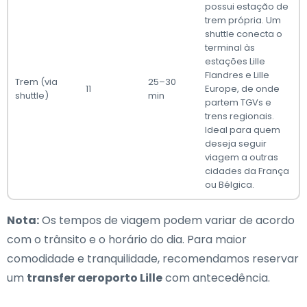
possui estação de
trem própria. Um
shuttle conecta o
terminal às
estações Lille
Flandres e Lille
Trem (via
25–30
11
Europe, de onde
shuttle)
min
partem TGVs e
trens regionais.
Ideal para quem
deseja seguir
viagem a outras
cidades da França
ou Bélgica.
Nota:
Os tempos de viagem podem variar de acordo
com o trânsito e o horário do dia. Para maior
comodidade e tranquilidade, recomendamos reservar
um
transfer aeroporto Lille
com antecedência.