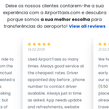
Deixe os nossos clientes contarem-lhe a sua
experiência com a Airporttaxis.com
e descubra
porque somos
a sua melhor escolha
para
transferências do aeroporto!
View all reviews
14.02.2026
21.02.
ride to
Used AirportTaxis so many
We ha
rom the
times. Always good service at
from 
nctual
the cheapest rates. Driver
early
uested a
appointed day before , phone
our s
s
number to contact driver
(5:50
taking
available. Always just in time
place
t but
as asked. App needs update
alrea
s of
and refreshments, website
travel