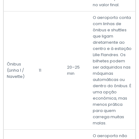
no valor final.
O aeroporto conta
com linhas de
ônibus e shuttles
que ligam
diretamente ao
centro e à estação
Lille Flandres. Os
bilhetes podem
Ônibus
20–25
ser adquiridos nas
(Linha 1 /
11
min
máquinas
Navette)
automáticas ou
dentro do ônibus. É
uma opção
econômica, mas
menos prática
para quem
carrega muitas
malas.
O aeroporto não