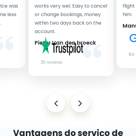
rvice was
works very wel. Easy to cancel
fligh
ne less
or change bookings, money
him.
.
within two days back on the
Man
account.
Pieter Van den broeck
84 
35 reviews
Vantagens do serviço de