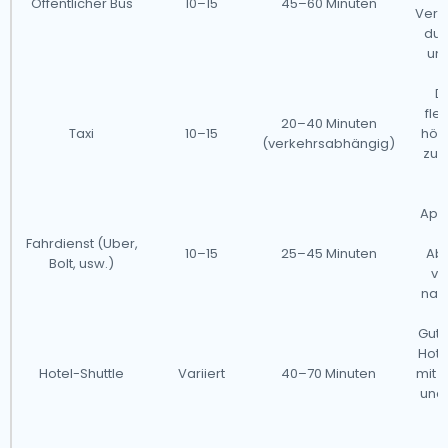
Öffentlicher Bus
10–15
45–60 Minuten
Verz
dur
un
Di
fle
20–40 Minuten
Taxi
10–15
höh
(verkehrsabhängig)
zu 
App
S
Fahrdienst (Uber,
10–15
25–45 Minuten
Ab
Bolt, usw.)
va
nac
Gut 
Hote
Hotel-Shuttle
Variiert
40–70 Minuten
mit 
und