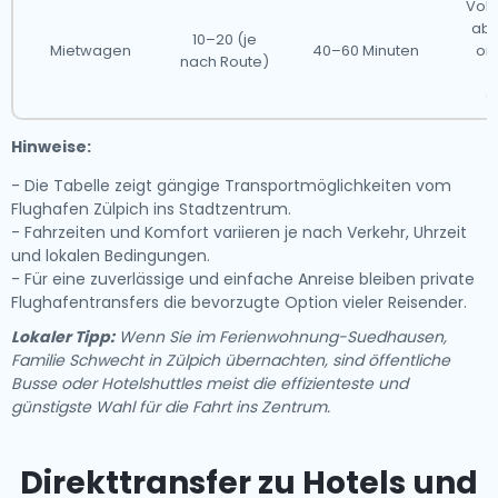
Voll
abe
10–20 (je
Mietwagen
40–60 Minuten
or
nach Route)
g
Hinweise:
- Die Tabelle zeigt gängige Transportmöglichkeiten vom
Flughafen Zülpich ins Stadtzentrum.
- Fahrzeiten und Komfort variieren je nach Verkehr, Uhrzeit
und lokalen Bedingungen.
- Für eine zuverlässige und einfache Anreise bleiben private
Flughafentransfers die bevorzugte Option vieler Reisender.
Lokaler Tipp:
Wenn Sie im Ferienwohnung-Suedhausen,
Familie Schwecht in Zülpich übernachten, sind öffentliche
Busse oder Hotelshuttles meist die effizienteste und
günstigste Wahl für die Fahrt ins Zentrum.
Direkttransfer zu Hotels und