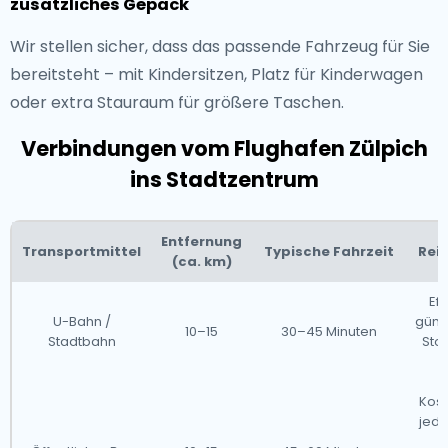
zusätzliches Gepäck
Wir stellen sicher, dass das passende Fahrzeug für Sie
bereitsteht – mit Kindersitzen, Platz für Kinderwagen
oder extra Stauraum für größere Taschen.
Verbindungen vom Flughafen Zülpich
ins Stadtzentrum
Entfernung
Transportmittel
Typische Fahrzeit
Rei
(ca. km)
Eff
U-Bahn /
günst
10–15
30–45 Minuten
Stadtbahn
Stoß
ü
Kost
jedo