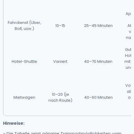
App
S
Fahrdienst (Uber,
10–15
25–45 Minuten
Ab
Bolt, usw.)
va
nac
Gut 
Hote
Hotel-Shuttle
Variiert
40–70 Minuten
mit 
und
Voll
abe
10–20 (je
Mietwagen
40–60 Minuten
or
nach Route)
g
Hinweise:
- Die Tabelle zeigt gängige Transportmöglichkeiten vom