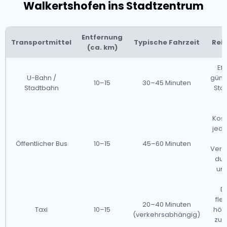
Walkertshofen ins Stadtzentrum
Entfernung
Transportmittel
Typische Fahrzeit
Rei
(ca. km)
Eff
U-Bahn /
günst
10–15
30–45 Minuten
Stadtbahn
Stoß
ü
Kost
jedo
Öffentlicher Bus
10–15
45–60 Minuten
Verz
dur
un
Di
fle
20–40 Minuten
Taxi
10–15
höh
(verkehrsabhängig)
zu 