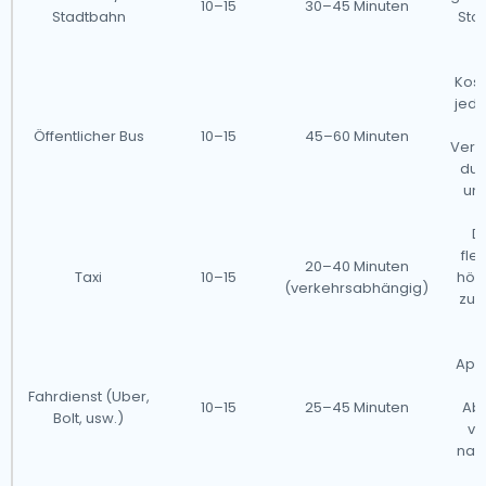
10–15
30–45 Minuten
Stadtbahn
Stoß
ü
Kost
jedo
Öffentlicher Bus
10–15
45–60 Minuten
Verz
dur
un
Di
fle
20–40 Minuten
Taxi
10–15
höh
(verkehrsabhängig)
zu 
App
S
Fahrdienst (Uber,
10–15
25–45 Minuten
Ab
Bolt, usw.)
va
nac