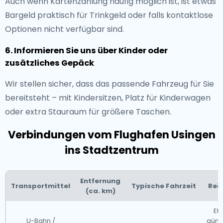
Auch wenn Kartenzahlung häufig möglich ist, ist etwas
Bargeld praktisch für Trinkgeld oder falls kontaktlose
Optionen nicht verfügbar sind.
6. Informieren Sie uns über Kinder oder
zusätzliches Gepäck
Wir stellen sicher, dass das passende Fahrzeug für Sie
bereitsteht – mit Kindersitzen, Platz für Kinderwagen
oder extra Stauraum für größere Taschen.
Verbindungen vom Flughafen Usingen
ins Stadtzentrum
Entfernung
Transportmittel
Typische Fahrzeit
Rei
(ca. km)
Eff
U-Bahn /
günst