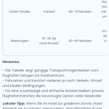
Gut 
Hote
Hotel-Shuttle
Variiert
40–70 Minuten
mit 
und
Voll
abe
10–20 (je
Mietwagen
40–60 Minuten
or
nach Route)
g
Hinweise:
- Die Tabelle zeigt gängige Transportmöglichkeiten vom
Flughafen Usingen ins Stadtzentrum.
- Fahrzeiten und Komfort variieren je nach Verkehr, Uhrzeit
und lokalen Bedingungen.
- Für eine zuverlässige und einfache Anreise bleiben private
Flughafentransfers die bevorzugte Option vieler Reisender.
Lokaler Tipp:
Wenn Sie im Hotel zur goldenen Sonne, Hotel
Kaminstube in Usingen übernachten, sind öffentliche Busse