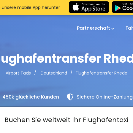
e unsere mobile App herunter
Partnerschaft
Fa
lughafentransfer Rhe
Flughafentransfer Rhede
Airport Taxis
Deutschland
450k glückliche Kunden
Sichere Online-Zahlun
Buchen Sie weltweit Ihr Flughafentaxi