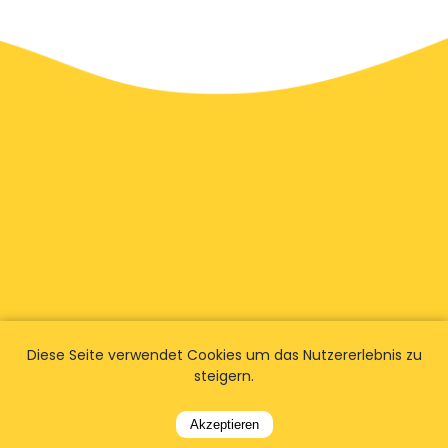
Diese Seite verwendet Cookies um das Nutzererlebnis zu
steigern.
Wir haben
Fans weltweit
Akzeptieren
Finden Sie heraus, was Kunden über ihre