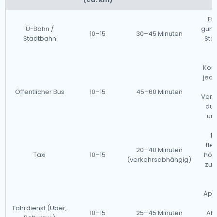
Eff
U-Bahn /
günst
10–15
30–45 Minuten
Stadtbahn
Stoß
ü
Kost
jedo
Öffentlicher Bus
10–15
45–60 Minuten
Verz
dur
un
Di
fle
20–40 Minuten
Taxi
10–15
höh
(verkehrsabhängig)
zu 
App
S
Fahrdienst (Uber,
10–15
25–45 Minuten
Ab