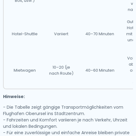
Bolt, usw.)
va
nac
Gut 
Hote
Hotel-Shuttle
Variiert
40–70 Minuten
mit 
und
Voll
abe
10–20 (je
Mietwagen
40–60 Minuten
or
nach Route)
g
Hinweise:
- Die Tabelle zeigt gängige Transportmöglichkeiten vom
Flughafen Oberursel ins Stadtzentrum.
- Fahrzeiten und Komfort variieren je nach Verkehr, Uhrzeit
und lokalen Bedingungen.
- Für eine zuverlässige und einfache Anreise bleiben private