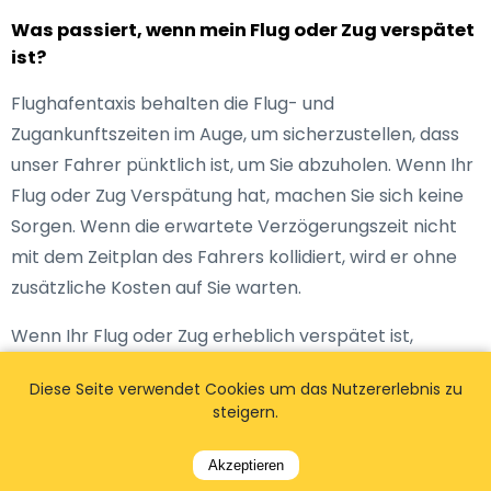
Was passiert, wenn mein Flug oder Zug verspätet
ist?
Flughafentaxis behalten die Flug- und
Zugankunftszeiten im Auge, um sicherzustellen, dass
unser Fahrer pünktlich ist, um Sie abzuholen. Wenn Ihr
Flug oder Zug Verspätung hat, machen Sie sich keine
Sorgen. Wenn die erwartete Verzögerungszeit nicht
mit dem Zeitplan des Fahrers kollidiert, wird er ohne
zusätzliche Kosten auf Sie warten.
Wenn Ihr Flug oder Zug erheblich verspätet ist,
werden wir die notwendigen Vorkehrungen treffen
Diese Seite verwendet Cookies um das Nutzererlebnis zu
und Sie pünktlich abholen!Unser Fahrer wird sich mit
steigern.
Ihnen in Verbindung setzen, um Ihre Sorgen zu
ersparen. Es fallen auch keine zusätzlichen Kosten an.
Akzeptieren