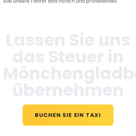
Alle unsere Fahrer sind höflich und professionell.
Lassen Sie uns
das Steuer in
Mönchengladb
übernehmen
BUCHEN SIE EIN TAXI