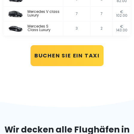
82.00
Mercedes V class
€
7
7
Luxury
102.00
Mercedes S
€
3
2
Class Luxury
143.00
BUCHEN SIE EIN TAXI
Wir decken alle Flughäfen in