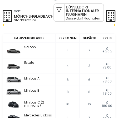
DÜSSELDORF
INTERNATIONALER
Von:
FLUGHAFEN
MÖNCHENGLADBACH
Düsseldorf Flughafen
Stadtzentrum
FAHRZEUGKLASSE
PERSONEN
GEPÄCK
PREIS
Saloon
€
3
2
69.00
Estate
€
4
3
73.00
€
Minibus A
6
6
78.00
€
Minibus B
8
8
78.00
Minibus C (2
€
16
16
minivans)
180.00
Mercedes E class
€
3
2