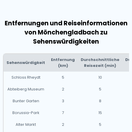
Entfernungen und Reiseinformationen
von Mönchengladbach zu
Sehenswürdigkeiten
Entfernung
Durchschnittliche
Dur
Sehenswürdigkeit
(km)
Reisezeit (min)
Schloss Rheydt
5
10
Abteiberg Museum
2
5
Bunter Garten
3
8
Borussia-Park
7
15
Alter Markt
2
5