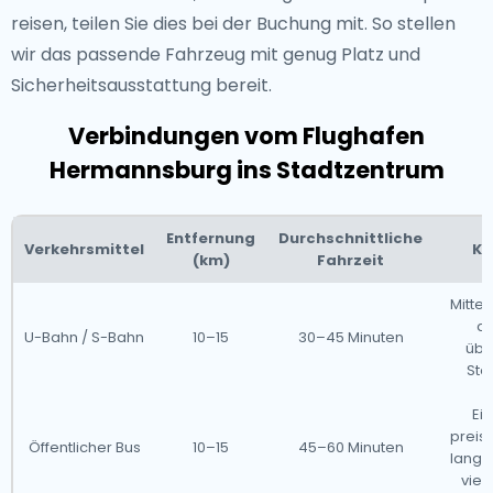
reisen, teilen Sie dies bei der Buchung mit. So stellen
wir das passende Fahrzeug mit genug Platz und
Sicherheitsausstattung bereit.
Verbindungen vom Flughafen
Hermannsburg ins Stadtzentrum
Entfernung
Durchschnittliche
Verkehrsmittel
Ko
(km)
Fahrzeit
Mittel
ab
U-Bahn / S-Bahn
10–15
30–45 Minuten
über
Sto
Ei
preis
Öffentlicher Bus
10–15
45–60 Minuten
langs
viel