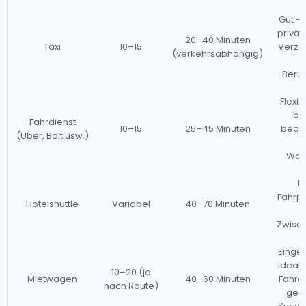
Gut – 
privat
20–40 Minuten
Taxi
10–15
Verzö
(verkehrsabhängig)
Beruf
Flexi
ba
Fahrdienst
10–15
25–45 Minuten
bequ
(Uber, Bolt usw.)
Wart
Mi
Fahrpl
Hotelshuttle
Variabel
40–70 Minuten
o
Zwisc
Einge
ideal 
10–20 (je
Mietwagen
40–60 Minuten
Fahre
nach Route)
geei