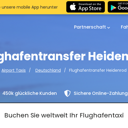
e unsere mobile App herunter
Partnerschaft
Fa
ghafentransfer Heide
Flughafentransfer Heidenrod
Airport Taxis
Deutschland
450k glückliche Kunden
Sichere Online-Zahlun
Buchen Sie weltweit Ihr Flughafentaxi