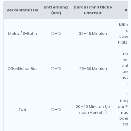
Entfernung
Durchschnittliche
Verkehrsmittel
Ko
(km)
Fahrzeit
Mittel
ab
Metro / S-Bahn
10–15
30–45 Minuten
überfü
Platz 
Prei
lan
viele
Öffentlicher Bus
10–15
45–60 Minuten
ung
nach
F
Di
bequ
20–40 Minuten (je
der Pre
Taxi
10–15
nach Verkehr)
nac
oder 
sch