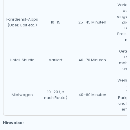
Variab
basi
einges
Fahrdienst-Apps
10–15
25–45 Minuten
Zug
(Uber, Bolt etc.)
Ter
Preisa
mö
Geteil
Fah
Hotel-Shuttle
Variiert
40–70 Minuten
mehre
unt
Wenig 
– e
10–20 (je
Fa
Mietwagen
40–60 Minuten
nach Route)
Parkp
und N
erfo
Hinweise: