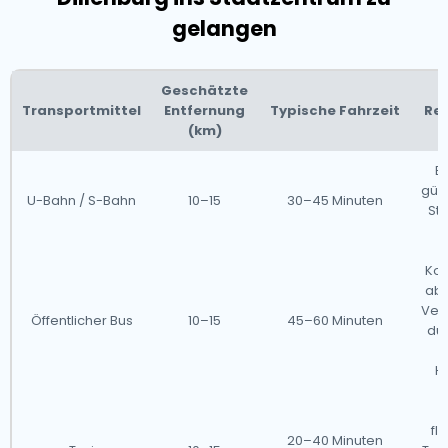
gelangen
Geschätzte
Transportmittel
Entfernung
Typische Fahrzeit
Re
(km)
Ef
güns
U-Bahn / S-Bahn
10–15
30–45 Minuten
Sto
Kos
abe
Ver
Öffentlicher Bus
10–15
45–60 Minuten
dur
Ha
D
fl
20–40 Minuten