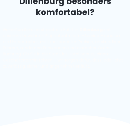
Dillenburg besonders
komfortabel?
Genießen Sie eine stressfreie Fahrt in
Dillenburg
mit
unserem bewährten Flughafentransfer-Service – rund um
die Uhr verfügbar, mit transparenten Preisen, ortskundigen
Fahrern, modernen Fahrzeugen und einfacher Online-
Buchung. Ob Sie in die Stadt, ins Hotel oder zu einem
Geschäftstermin fahren – wir sorgen dafür, dass jede Fahrt
zuverlässig, sicher und angenehm verläuft.