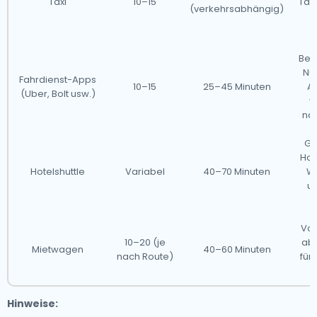
Taxi
10–15
Tari
(verkehrsabhängig)
S
Beq
Nu
Fahrdienst-Apps
10–15
25–45 Minuten
A
(Uber, Bolt usw.)
v
nac
Gu
Hot
Hotelshuttle
Variabel
40–70 Minuten
Wa
un
Vol
10–20 (je
abe
Mietwagen
40–60 Minuten
nach Route)
für
Hinweise: