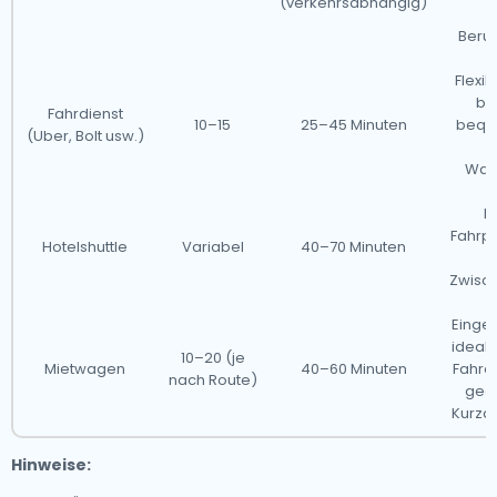
(verkehrsabhängig)
Beruf
Flexi
ba
Fahrdienst
10–15
25–45 Minuten
bequ
(Uber, Bolt usw.)
Wart
Mi
Fahrpl
Hotelshuttle
Variabel
40–70 Minuten
o
Zwisc
Einge
ideal 
10–20 (je
Mietwagen
40–60 Minuten
Fahre
nach Route)
geei
Kurza
Hinweise: