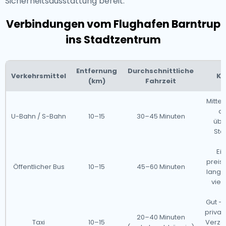
Sicherheitsausstattung bereit.
Verbindungen vom Flughafen Barntrup
ins Stadtzentrum
Entfernung
Durchschnittliche
Verkehrsmittel
Ko
(km)
Fahrzeit
Mittel
ab
U-Bahn / S-Bahn
10–15
30–45 Minuten
über
Sto
Ei
preis
Öffentlicher Bus
10–15
45–60 Minuten
langs
viel
Gut – 
privat
20–40 Minuten
Taxi
10–15
Verzö