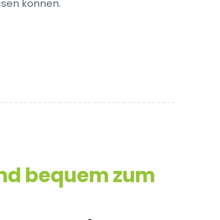
ssen können.
und bequem zum
n