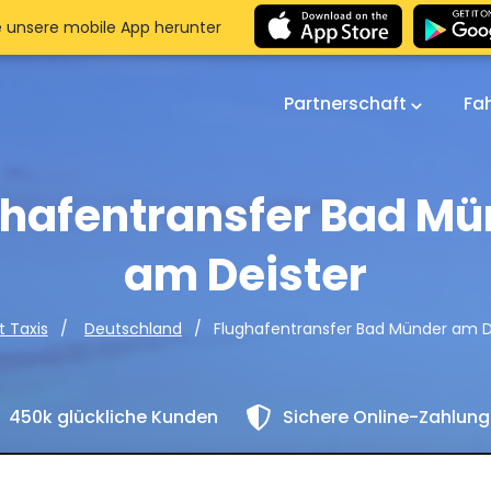
e unsere mobile App herunter
Partnerschaft
Fa
ghafentransfer Bad Mü
am Deister
Flughafentransfer Bad Münder am D
t Taxis
Deutschland
450k glückliche Kunden
Sichere Online-Zahlun