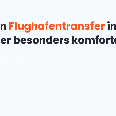
en
Flughafentransfer
i
ter besonders komfort
 am Deister
mit unserem bewährten Flughafentransfer-Service 
n und einfacher Online-Buchung. Ob Sie in die Stadt, ins Hotel
und angenehm verläuft.