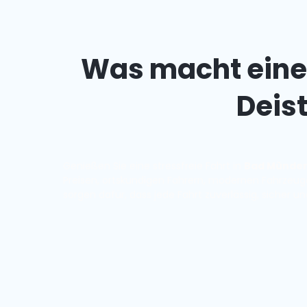
Was macht ein
Deis
Genießen Sie eine stressfreie Fahrt in
Bad Münder
Preisen, ortskundigen Fahrern, modernen Fahrzeuge
sorgen dafür, dass jede Fahrt zuverlässig, sicher 