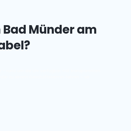
n Bad Münder am
abel?
– rund um die Uhr verfügbar, mit transparenten
 oder zu einem Geschäftstermin fahren – wir