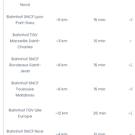
Nord
Bahnhof SNCF Lyon
~5 km
15 min
~1
Part-Dieu
Bahnhof TGV
Marseille Saint-
~3 km
10 min
~1
Charles
Bahnhof SNCF
Bordeaux Saint-
~8 km
15 min
~20
Jean
Bahnhof SNCF
Toulouse
~6 km
15 min
~1
Matabiau
Bahnhof TGV Lille
~12 km
25 min
~25
Europe
Bahnhof SNCF Nice
~4 km
10 min
~1