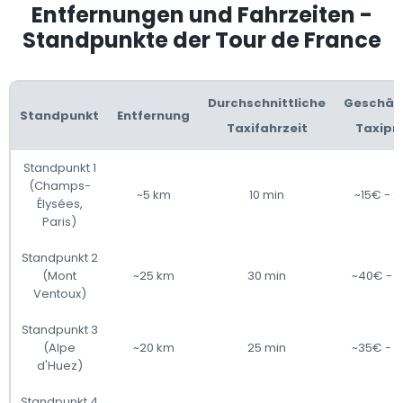
Entfernungen und Fahrzeiten -
Standpunkte der Tour de France
Durchschnittliche
Geschät
Standpunkt
Entfernung
Taxifahrzeit
Taxipre
Standpunkt 1
(Champs-
~5 km
10 min
~15€ - 
Élysées,
Paris)
Standpunkt 2
(Mont
~25 km
30 min
~40€ - 
Ventoux)
Standpunkt 3
(Alpe
~20 km
25 min
~35€ - 
d'Huez)
Standpunkt 4