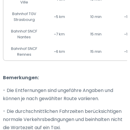
Ville
Bahnhof TGV
~5 km
10 min
~1
Strasbourg
Bahnhof SNCF
~7 km
15 min
~1
Nantes
Bahnhof SNCF
~6 km
15 min
~1
Rennes
Bemerkungen:
- Die Entfernungen sind ungefähre Angaben und
können je nach gewählter Route variieren.
- Die durchschnittlichen Fahrzeiten berücksichtigen
normale Verkehrsbedingungen und beinhalten nicht
die Wartezeit auf ein Taxi.