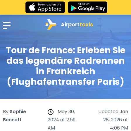
Airport
taxis
Tour de France: Erleben Sie
das legendäre Radrennen
in Frankreich
(Flughafentransfer Paris)
By
Sophie
May 30,
Updated Jan
Bennett
2024 at 2:59
28, 2026 at
AM
4:06 PM