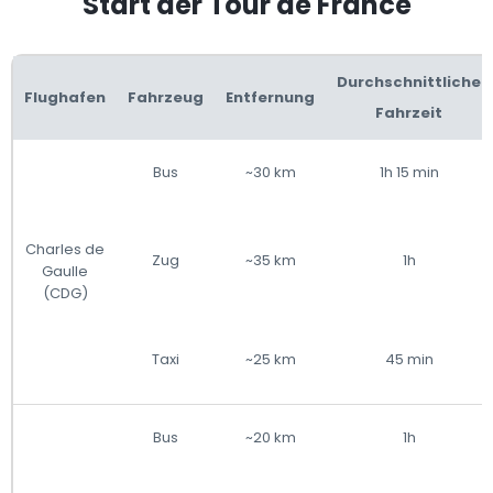
Start der Tour de France
Durchschnittliche
Flughafen
Fahrzeug
Entfernung
Fahrzeit
Bus
~30 km
1h 15 min
Charles de
Zug
~35 km
1h
Gaulle
(CDG)
Taxi
~25 km
45 min
Bus
~20 km
1h