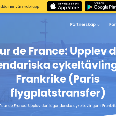
adda ner vår mobilapp
Partnerskap
Fö
ur de France: Upplev 
endariska cykeltävling
Frankrike (Paris
flygplatstransfer)
Tour de France: Upplev den legendariska cykeltävlingen i Frankrike