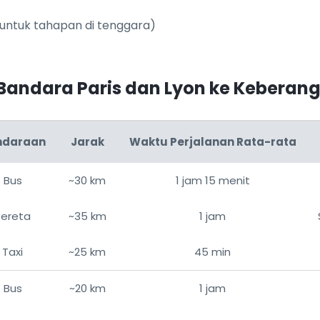
(untuk tahapan di tenggara)
 Bandara Paris dan Lyon ke Keberan
ndaraan
Jarak
Waktu Perjalanan Rata-rata
Bus
~30 km
1 jam 15 menit
Kereta
~35 km
1 jam
Taxi
~25 km
45 min
Bus
~20 km
1 jam