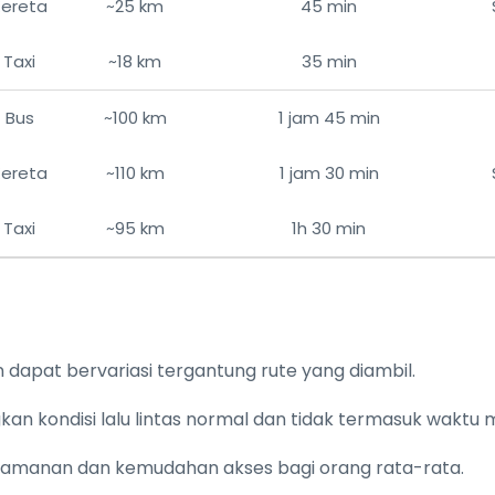
Kereta
~25 km
45 min
Taxi
~18 km
35 min
Bus
~100 km
1 jam 45 min
Kereta
~110 km
1 jam 30 min
Taxi
~95 km
1h 30 min
n dapat bervariasi tergantung rute yang diambil.
an kondisi lalu lintas normal dan tidak termasuk waktu
yamanan dan kemudahan akses bagi orang rata-rata.