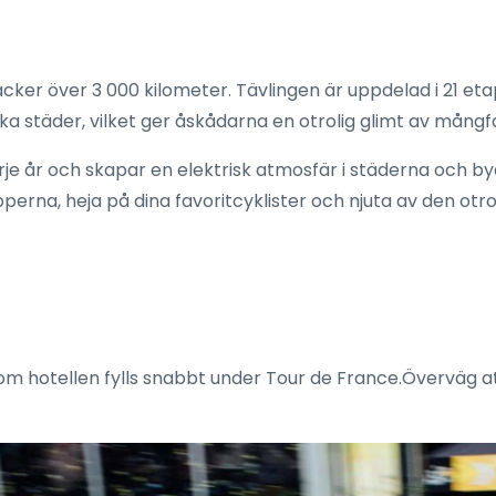
äcker över 3 000 kilometer. Tävlingen är uppdelad i 21 et
iska städer, vilket ger åskådarna en otrolig glimt av mång
rje år och skapar en elektrisk atmosfär i städerna och b
erna, heja på dina favoritcyklister och njuta av den otro
som hotellen fylls snabbt under Tour de France.Överväg at