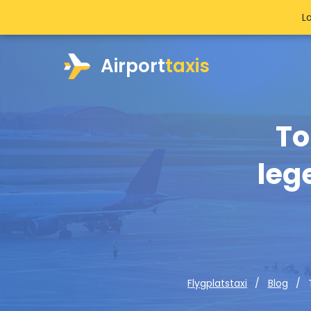
L
Airport
taxis
To
leg
Flygplatstaxi
Blog