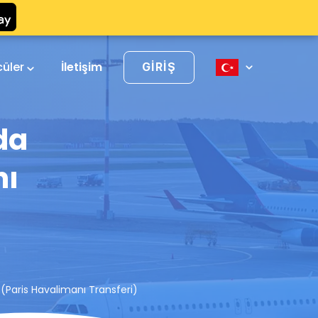
cüler
İletişim
GIRIŞ
da
nı
)
 (Paris Havalimanı Transferi)