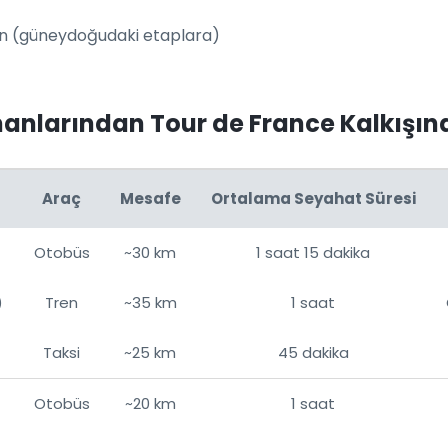
on (güneydoğudaki etaplara)
manlarından Tour de France Kalkışın
Araç
Mesafe
Ortalama Seyahat Süresi
Otobüs
~30 km
1 saat 15 dakika
)
Tren
~35 km
1 saat
Taksi
~25 km
45 dakika
Otobüs
~20 km
1 saat