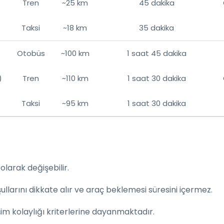
Tren
~25 km
45 dakika
Taksi
~18 km
35 dakika
Otobüs
~100 km
1 saat 45 dakika
)
Tren
~110 km
1 saat 30 dakika
Taksi
~95 km
1 saat 30 dakika
olarak değişebilir.
llarını dikkate alır ve araç beklemesi süresini içermez.
işim kolaylığı kriterlerine dayanmaktadır.