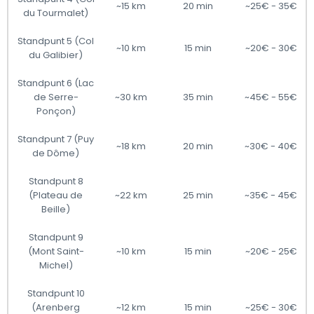
~15 km
20 min
~25€ - 35€
du Tourmalet)
Standpunt 5 (Col
~10 km
15 min
~20€ - 30€
du Galibier)
Standpunt 6 (Lac
de Serre-
~30 km
35 min
~45€ - 55€
Ponçon)
Standpunt 7 (Puy
~18 km
20 min
~30€ - 40€
de Dôme)
Standpunt 8
(Plateau de
~22 km
25 min
~35€ - 45€
Beille)
Standpunt 9
(Mont Saint-
~10 km
15 min
~20€ - 25€
Michel)
Standpunt 10
(Arenberg
~12 km
15 min
~25€ - 30€