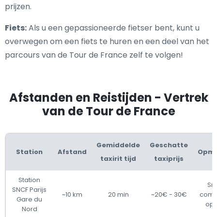
prijzen.
Fiets:
Als u een gepassioneerde fietser bent, kunt u
overwegen om een fiets te huren en een deel van het
parcours van de Tour de France zelf te volgen!
Afstanden en Reistijden - Vertrek
van de Tour de France
Gemiddelde
Geschatte
Station
Afstand
Opme
taxirit tijd
taxiprijs
Station
Sne
SNCF Parijs
~10 km
20 min
~20€ - 30€
comf
Gare du
opl
Nord