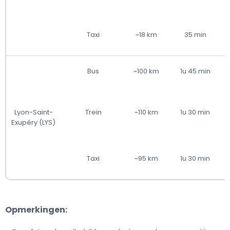
Taxi
~18 km
35 min
Bus
~100 km
1u 45 min
Lyon-Saint-
Trein
~110 km
1u 30 min
Exupéry (LYS)
Taxi
~95 km
1u 30 min
Opmerkingen: