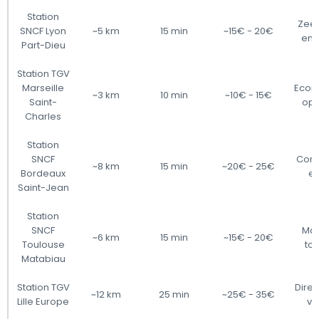
Station
Zeer
SNCF Lyon
~5 km
15 min
~15€ - 20€
en d
Part-Dieu
Station TGV
Marseille
Econ
~3 km
10 min
~10€ - 15€
Saint-
opl
Charles
Station
SNCF
Comf
~8 km
15 min
~20€ - 25€
Bordeaux
en
Saint-Jean
Station
SNCF
Mak
~6 km
15 min
~15€ - 20€
Toulouse
to
Matabiau
Station TGV
Direc
~12 km
25 min
~25€ - 35€
Lille Europe
ve