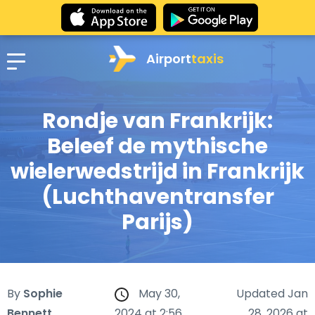
Airport
taxis
Rondje van Frankrijk:
Beleef de mythische
wielerwedstrijd in Frankrijk
(Luchthaventransfer
Parijs)
By
Sophie
May 30,
Updated Jan
Bennett
2024 at 2:56
28, 2026 at