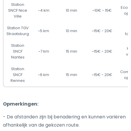
Station
Econ
SNCF Nice
~4 km
10 min
~10€ - 15€
opl
Ville
Station TGV
S
~5 km
10 min
~15€ - 20€
Straatsburg
to
Station
H
SNCF
~7 km
15 min
~15€ - 20€
ve
Nantes
Station
Comf
SNCF
~6 km
15 min
~15€ - 20€
opl
Rennes
Opmerkingen:
- De afstanden zijn bij benadering en kunnen variëren
afhankelijk van de gekozen route.